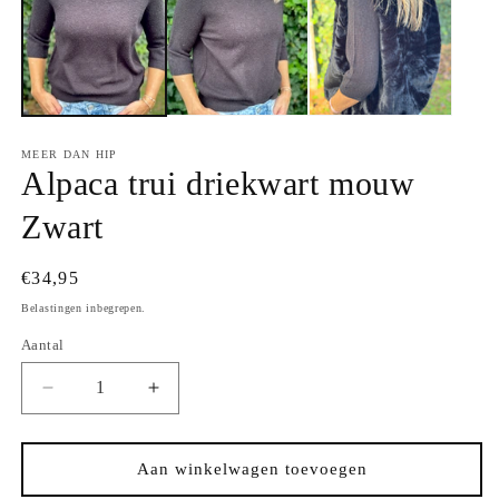
MEER DAN HIP
Alpaca trui driekwart mouw
Zwart
Normale
€34,95
prijs
Belastingen inbegrepen.
Aantal
Aantal
Aantal
Aantal
verlagen
verhogen
voor
voor
Alpaca
Alpaca
Aan winkelwagen toevoegen
trui
trui