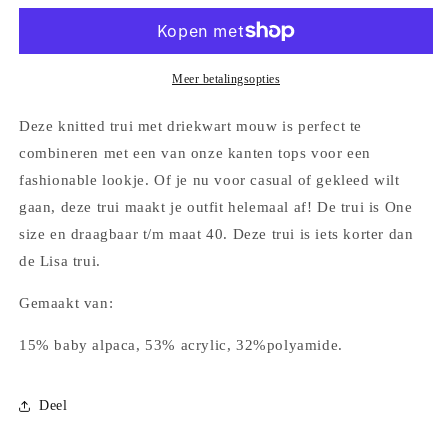
driekwart
driekwart
mouw
mouw
Zwart
Zwart
Meer betalingsopties
Deze knitted trui met driekwart mouw is perfect te
combineren met een van onze kanten tops voor een
fashionable lookje. Of je nu voor casual of gekleed wilt
gaan, deze trui maakt je outfit helemaal af! De trui is One
size en draagbaar t/m maat 40. Deze trui is iets korter dan
de Lisa trui.
Gemaakt van:
15% baby alpaca, 53% acrylic, 32%polyamide.
Deel