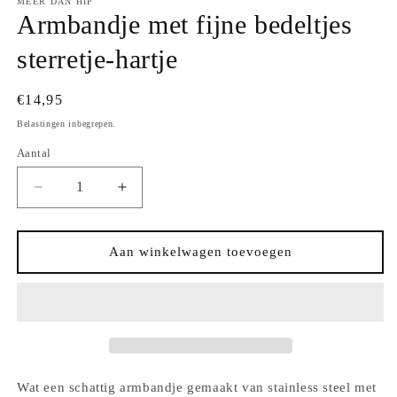
MEER DAN HIP
Armbandje met fijne bedeltjes
sterretje-hartje
Normale
€14,95
prijs
Belastingen inbegrepen.
Aantal
Aantal
Aantal
Aantal
verlagen
verhogen
voor
voor
Armbandje
Armbandje
Aan winkelwagen toevoegen
met
met
fijne
fijne
bedeltjes
bedeltjes
sterretje-
sterretje-
hartje
hartje
Wat een schattig armbandje gemaakt van stainless steel met