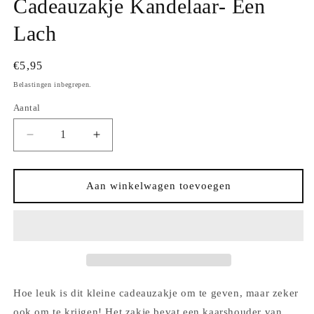
Cadeauzakje Kandelaar- Een
Lach
Normale
€5,95
prijs
Belastingen inbegrepen.
Aantal
Aantal
Aantal
Aantal
verlagen
verhogen
voor
voor
Cadeauzakje
Cadeauzakje
Aan winkelwagen toevoegen
Kandelaar-
Kandelaar-
Een
Een
Lach
Lach
Hoe leuk is dit kleine cadeauzakje om te geven, maar zeker
ook om te krijgen! Het zakje bevat een kaarshouder van