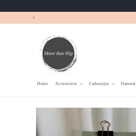
Meteen
naar de
content
.... kleine art
Home
Accessoires
Cadeautjes
Damesk
Ga direct naar
productinformatie