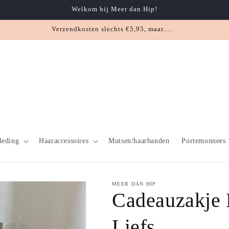
Welkom bij Meer dan Hip!
ikelen (max 2) slechts €2,95 en bestellingen vanaf €75,- worden gratis 
leding
Haaraccessoires
Mutsen/haarbanden
Portemonnees
MEER DAN HIP
Cadeauzakje 
Liefs