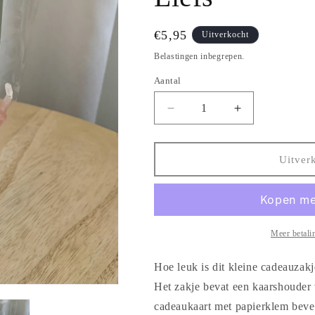
Normale
€5,95
Uitverkocht
prijs
Belastingen inbegrepen.
Aantal
Aantal
Aantal
Aantal
verlagen
verhogen
voor
voor
Cadeauzakje
Cadeauzakje
Uitver
Kandelaar-
Kandelaar-
Veel
Veel
Liefs
Liefs
Meer betali
Hoe leuk is dit kleine cadeauzak
Het zakje bevat een kaarshouder v
cadeaukaart met papierklem bevest