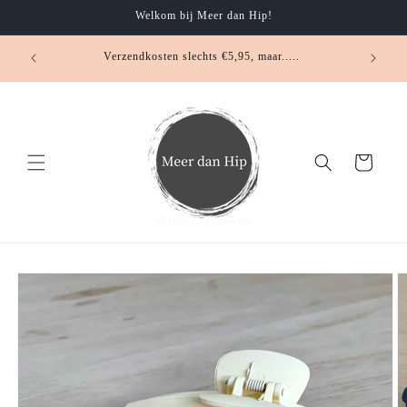
Meteen
Welkom bij Meer dan Hip!
naar de
content
.... klei
Verzendkosten slechts €5,95, maar.....
Winkelwagen
Ga direct naar
productinformatie