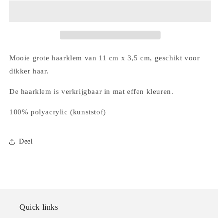
&#39;rondere
&#39;rondere
vorm&#39;
vorm&#39;
11
11
cm
cm
Mooie grote haarklem van 11 cm x 3,5 cm, geschikt voor
dikker haar.
De haarklem is verkrijgbaar in mat effen kleuren.
100% polyacrylic (kunststof)
Deel
Quick links