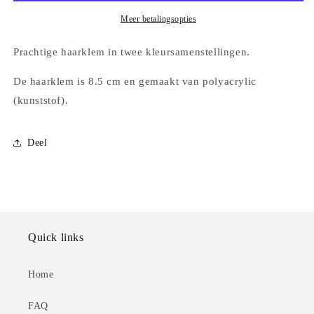
8.5
8.5
cm
cm
Meer betalingsopties
Prachtige haarklem in twee kleursamenstellingen.
De haarklem is 8.5 cm en gemaakt van polyacrylic
(kunststof).
Deel
Quick links
Home
FAQ