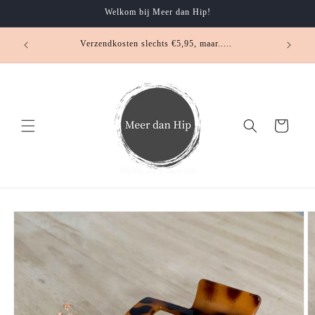
Meteen
Welkom bij Meer dan Hip!
naar de
content
Verzendkosten slechts €5,95, maar.....
Winkelwagen
Ga direct naar
productinformatie