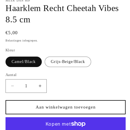
MEER DAN HIP
Haarklem Recht Cheetah Vibes
8.5 cm
Normale
€5,00
prijs
Belastingen inbegrepen.
Kleur
Camel/Black
Grijs-Beige/Black
Aantal
Aantal
Aantal
Aantal
verlagen
verhogen
voor
voor
Haarklem
Haarklem
Aan winkelwagen toevoegen
Recht
Recht
Cheetah
Cheetah
Vibes
Vibes