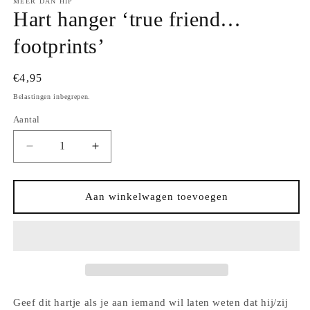
MEER DAN HIP
Hart hanger ‘true friend…
footprints’
Normale
€4,95
prijs
Belastingen inbegrepen.
Aantal
Aantal
Aantal
Aantal
verlagen
verhogen
voor
voor
Hart
Hart
Aan winkelwagen toevoegen
hanger
hanger
‘true
‘true
friend…
friend…
footprints’
footprints’
Geef dit hartje als je aan iemand wil laten weten dat hij/zij