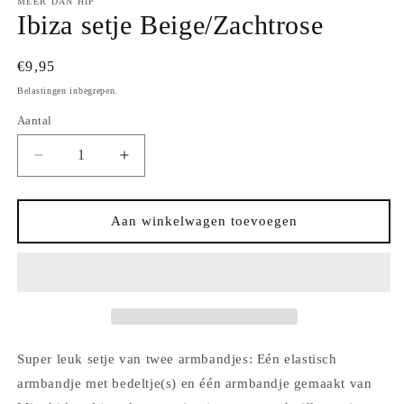
MEER DAN HIP
Ibiza setje Beige/Zachtrose
Normale
€9,95
prijs
Belastingen inbegrepen.
Aantal
Aantal
Aantal
Aantal
verlagen
verhogen
voor
voor
Ibiza
Ibiza
Aan winkelwagen toevoegen
setje
setje
Beige/Zachtrose
Beige/Zachtrose
Super leuk setje van twee armbandjes: Eén elastisch
armbandje met bedeltje(s) en één armbandje gemaakt van