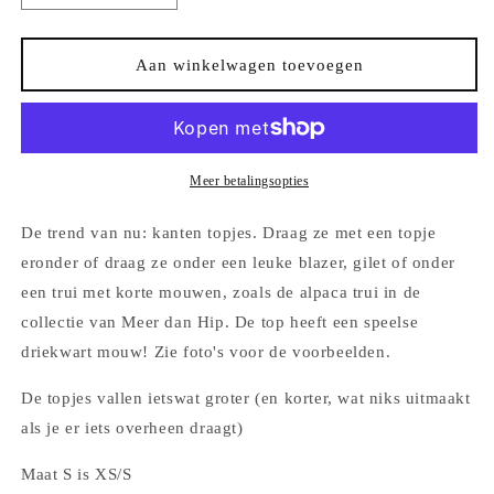
verlagen
verhogen
voor
voor
Kanten
Kanten
Aan winkelwagen toevoegen
Top
Top
Wit
Wit
(model
(model
2)
2)
driekwart
driekwart
Meer betalingsopties
mouw
mouw
De trend van nu: kanten topjes. Draag ze met een topje
eronder of draag ze onder een leuke blazer, gilet of onder
een trui met korte mouwen, zoals de alpaca trui in de
collectie van Meer dan Hip. De top heeft een speelse
driekwart mouw! Zie foto's voor de voorbeelden.
De topjes vallen ietswat groter (en korter, wat niks uitmaakt
als je er iets overheen draagt)
Maat S is XS/S