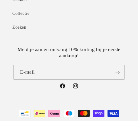
Collectie
Zoeken
Meld je aan en ontvang 10% korting bij je eerste
aankoop!
E‑mail
Facebook
Instagram
Betaalmethoden
© 2026,
Meer dan Hip
Powered by Shopify
Terugbetalingsbeleid
Algemene voorwaarden