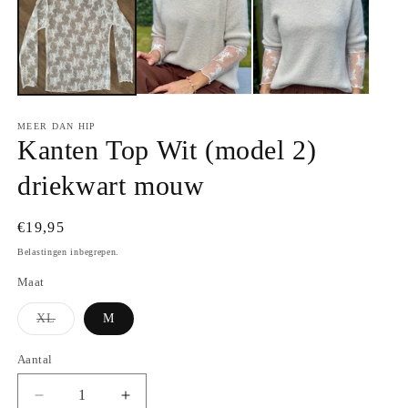
MEER DAN HIP
Kanten Top Wit (model 2)
driekwart mouw
Normale
€19,95
prijs
Belastingen inbegrepen.
Maat
Variant
XL
M
uitverkocht
of
niet
Aantal
Aantal
beschikbaar
Aantal
Aantal