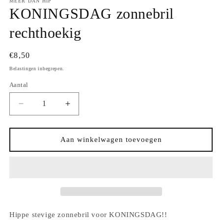
MEER DAN HIP
KONINGSDAG zonnebril
rechthoekig
Normale
€8,50
prijs
Belastingen inbegrepen.
Aantal
Aantal
Aantal
Aantal
verlagen
verhogen
voor
voor
KONINGSDAG
KONINGSDAG
Aan winkelwagen toevoegen
zonnebril
zonnebril
rechthoekig
rechthoekig
Hippe stevige zonnebril voor KONINGSDAG!!