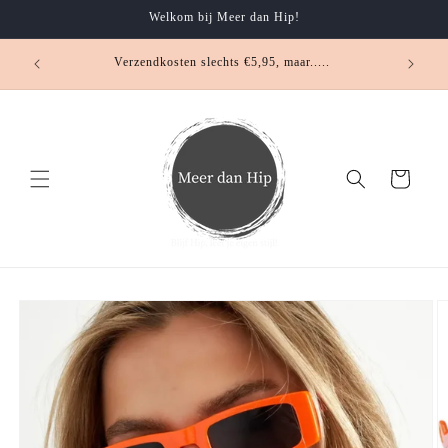
Meteen
Welkom bij Meer dan Hip!
naar de
content
.... klei
Verzendkosten slechts €5,95, maar.....
Winkelwagen
Ga direct naar
productinformatie