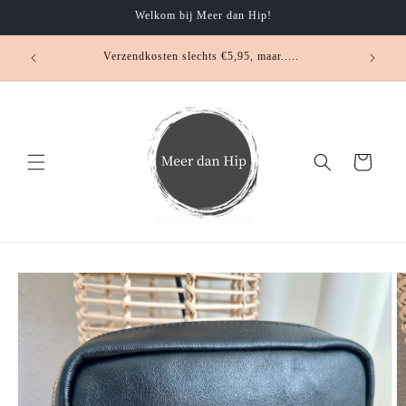
Meteen
Welkom bij Meer dan Hip!
naar de
content
Verzendkosten slechts €5,95, maar.....
Winkelwagen
Ga direct naar
productinformatie