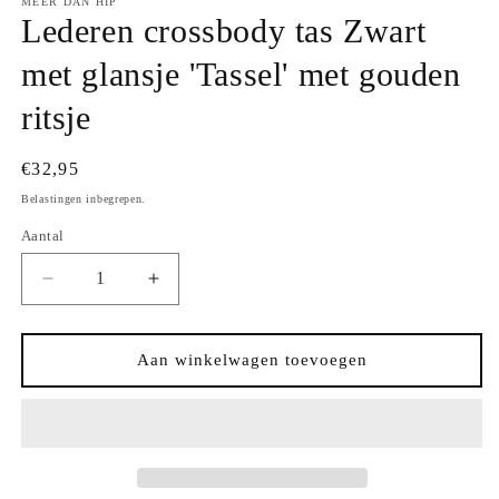
MEER DAN HIP
Lederen crossbody tas Zwart
met glansje 'Tassel' met gouden
ritsje
Normale
€32,95
prijs
Belastingen inbegrepen.
Aantal
Aantal
Aantal
Aantal
verlagen
verhogen
voor
voor
Lederen
Lederen
Aan winkelwagen toevoegen
crossbody
crossbody
tas
tas
Zwart
Zwart
met
met
glansje
glansje
&#39;Tassel&#39;
&#39;Tassel&#39;