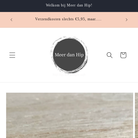
Meteen
Welkom bij Meer dan Hip!
naar de
content
.... klei
Verzendkosten slechts €5,95, maar.....
Winkelwagen
Ga direct naar
productinformatie