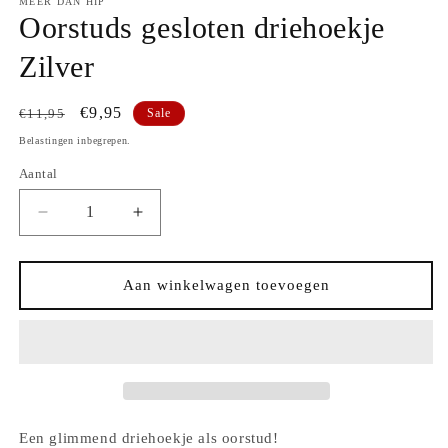
MEER DAN HIP
Oorstuds gesloten driehoekje
Zilver
Normale
Aanbiedingsprijs
€9,95
€11,95
Sale
prijs
Belastingen inbegrepen.
Aantal
Aantal
Aantal
Aantal
verlagen
verhogen
voor
voor
Oorstuds
Oorstuds
Aan winkelwagen toevoegen
gesloten
gesloten
driehoekje
driehoekje
Zilver
Zilver
Een glimmend driehoekje als oorstud!