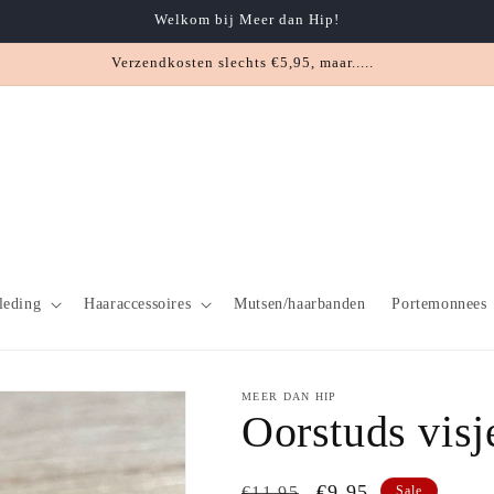
Welkom bij Meer dan Hip!
Verzendkosten slechts €5,95, maar.....
leding
Haaraccessoires
Mutsen/haarbanden
Portemonnees
MEER DAN HIP
Oorstuds visj
Normale
Aanbiedingsprijs
€9,95
€11,95
Sale