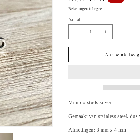
prijs
Belastingen inbegrepen.
Aantal
Aantal
Aantal
Aantal
verlagen
verhogen
voor
voor
Oorstuds
Oorstuds
Aan winkelwag
visje
visje
Zilver
Zilver
Mini oorstuds zilver.
Gemaakt van stainless steel, dus v
Afmetingen: 8 mm x 4 mm.