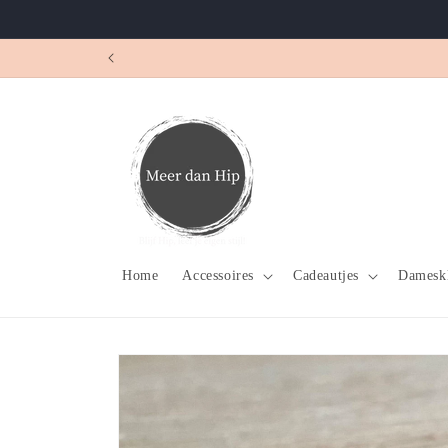
Meteen
naar de
content
Home
Accessoires
Cadeautjes
Damesk
Ga direct naar
productinformatie