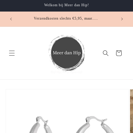
Meteen
Welkom bij Meer dan Hip!
naar de
content
.... klei
Verzendkosten slechts €5,95, maar.....
Winkelwagen
Ga direct naar
productinformatie