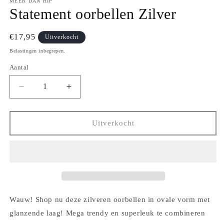
MEER DAN HIP
Statement oorbellen Zilver
Normale
€17,95
Uitverkocht
prijs
Belastingen inbegrepen.
Aantal
Aantal
Aantal
Aantal
verlagen
verhogen
voor
voor
Statement
Statement
Uitverkocht
oorbellen
oorbellen
Zilver
Zilver
Wauw!
Shop nu deze zilveren oorbellen in ovale vorm met
glanzende laag! Mega trendy en superleuk te combineren