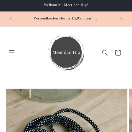
Meteen
Welkom bij Meer dan Hip!
naar de
content
Verzendkosten slechts €5,95, maar.....
Winkelwagen
Ga direct naar
productinformatie