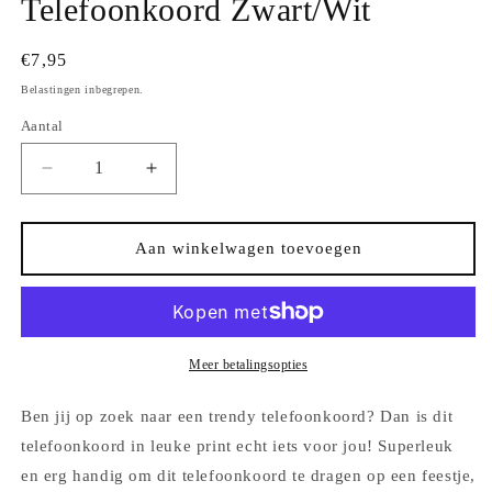
Telefoonkoord Zwart/Wit
Normale
€7,95
prijs
Belastingen inbegrepen.
Aantal
Aantal
Aantal
Aantal
verlagen
verhogen
voor
voor
Telefoonkoord
Telefoonkoord
Aan winkelwagen toevoegen
Zwart/Wit
Zwart/Wit
Meer betalingsopties
Ben jij op zoek naar een trendy telefoonkoord? Dan is dit
telefoonkoord in leuke print echt iets voor jou! Superleuk
en erg handig om dit telefoonkoord te dragen op een feestje,