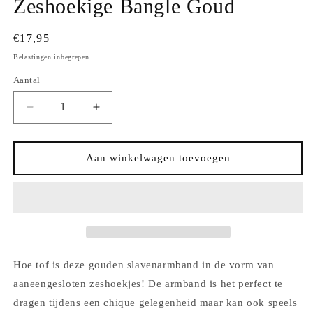
Zeshoekige Bangle Goud
Normale
€17,95
prijs
Belastingen inbegrepen.
Aantal
Aantal
Aantal
Aantal
verlagen
verhogen
voor
voor
Zeshoekige
Zeshoekige
Aan winkelwagen toevoegen
Bangle
Bangle
Goud
Goud
Hoe tof is deze gouden slavenarmband in de vorm van
aaneengesloten zeshoekjes! De armband is het perfect te
dragen tijdens een chique gelegenheid maar kan ook speels